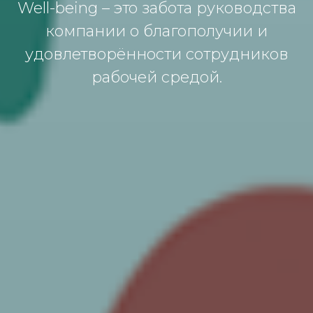
Well-being – это забота руководства
компании о благополучии и
удовлетворённости сотрудников
рабочей средой.