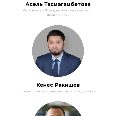
Асель Тасмагамбетова
Основатель и Президент благотворительного
Фонда «Саби»
Кенес Ракишев
Сооснователь благотворительного Фонда «Саби»