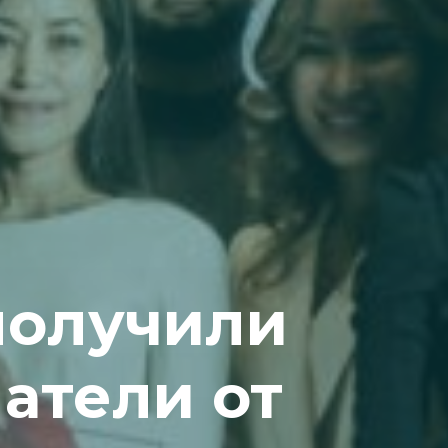
получили
атели от