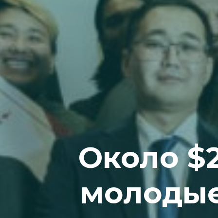
Около $
молодые