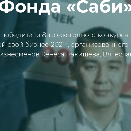
Фонда «Саби
победители 8-го ежегодного конкурса 
й свой бизнес-2021», организованного
изнесменов Кенеса Ракишева, Вячеслав