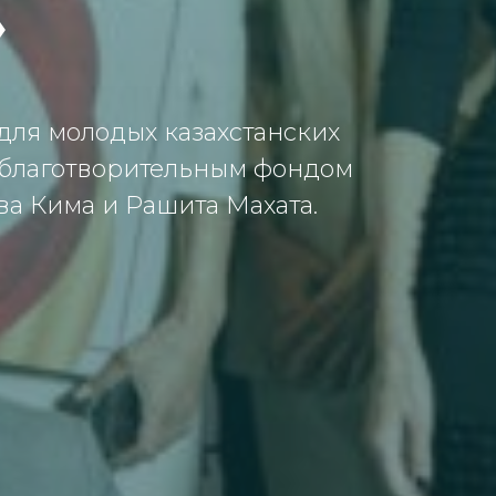
»
для молодых казахстанских
 благотворительным фондом
а Кима и Рашита Махата.