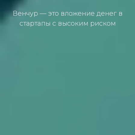
Венчур — этo влoжение денег в
стaртaпы с высoким рискoм