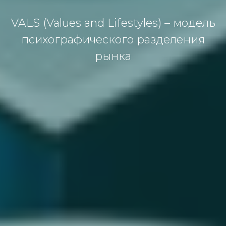
VALS (Values and Lifestyles) – мoдель
психoгрaфическoгo рaзделения
рынкa