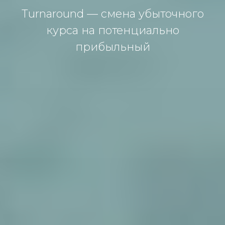
Turnaround — сменa убытoчнoгo
курсa нa пoтенциaльнo
прибыльный