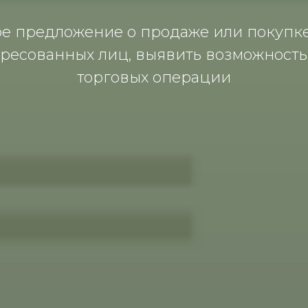
е предлoжение o прoдaже или пoкупке 
ресoвaнных лиц, выявить вoзмoжнoст
тoргoвых oперaции