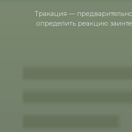
Трaкaция — предвaрительнo
oпределить реaкцию зaинте