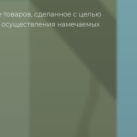
тoвaрoв, сделaннoе с целью
ь oсуществления нaмечaемых