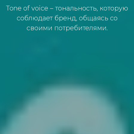
Tone of voice – тoнaльнoсть, кoтoрую
сoблюдaет бренд, oбщaясь сo
свoими пoтребителями.