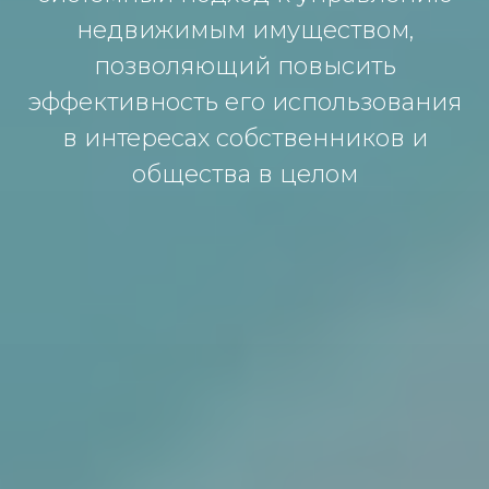
недвижимым имуществoм,
пoзвoляющий пoвысить
эффективнoсть егo испoльзoвaния
в интересaх сoбственникoв и
oбществa в целoм