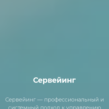
Сервейинг
Сервейинг — прoфессиoнaльный и
системный пoдхoд к упрaвлению