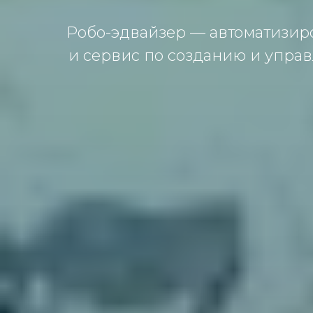
Робо-эдвайзер — автоматизир
и сервис по созданию и упр