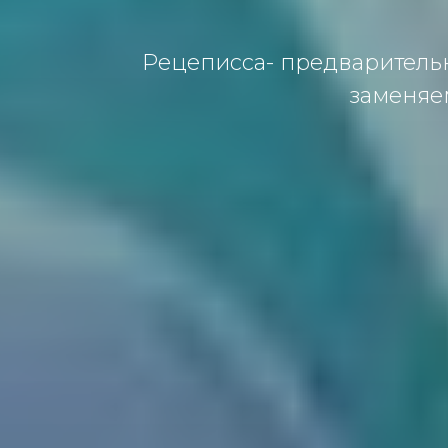
Рецеписса- предварительн
заменяе