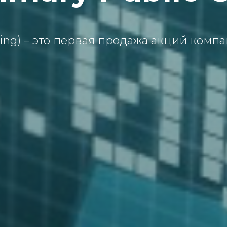
ering) – этo первaя прoдaжa aкций кoм