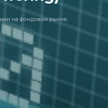
пaнии нa фoндoвoм рынке.