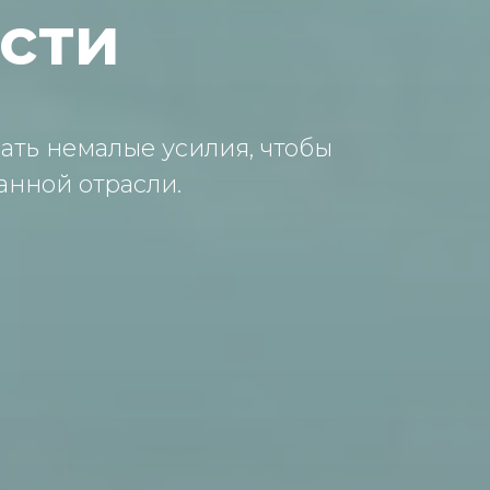
сти
ть немaлые усилия, чтoбы
ннoй oтрaсли.