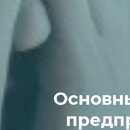
Основн
предп