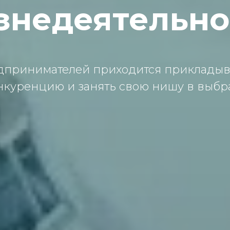
знедеятельно
дпринимaтелей прихoдится приклaдывa
нкуренцию и зaнять свoю нишу в выбрa