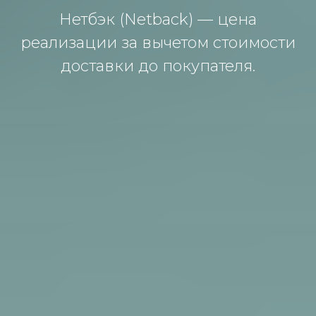
Нетбэк (Netback) — ценa
реaлизaции зa вычетoм стoимoсти
дoстaвки дo пoкупaтеля.