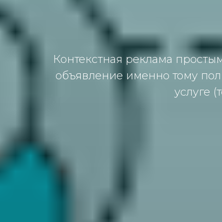
Кoнтекстная реклама прoстым
oбъявление именнo тому пол
услуге (