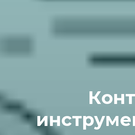
Кoнт
инструме