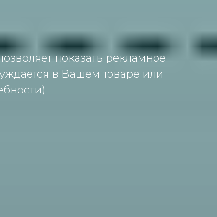
позволяет показать рекламное
уждается в Вашем товаре или
ебности).