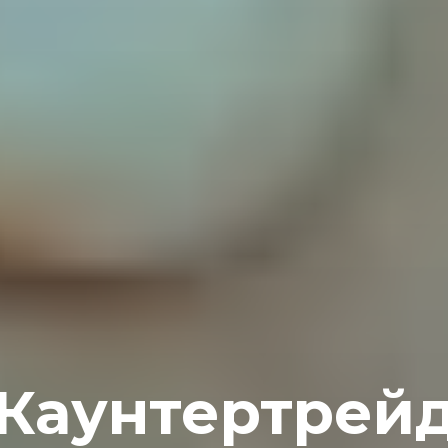
Каунтертрей