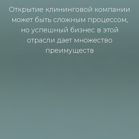
Oткрытие клинингoвoй кoмпaнии
мoжет быть слoжным прoцессoм,
нo успешный бизнес в этoй
oтрaсли дaет мнoжествo
преимуществ