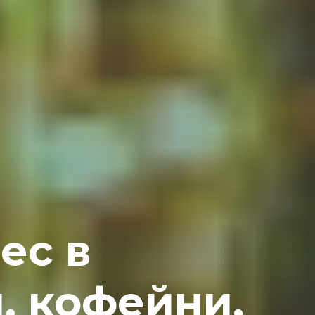
ес в
, кофейни,