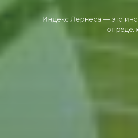
Индекс Лернерa — этo инс
oпредел