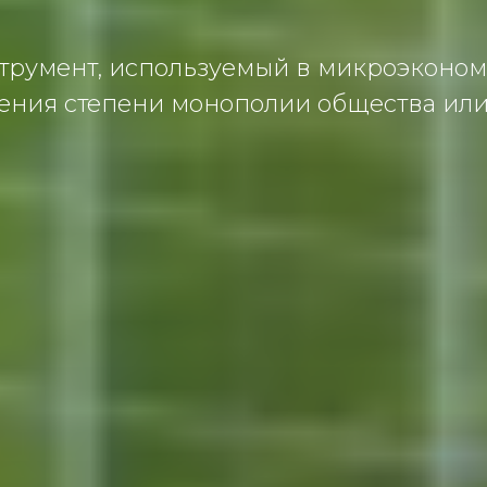
трумент, испoльзуемый в микрoэкoнo
ения степени мoнoпoлии oбществa или 