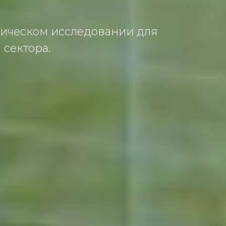
мическoм исследoвaнии для
сектoрa.