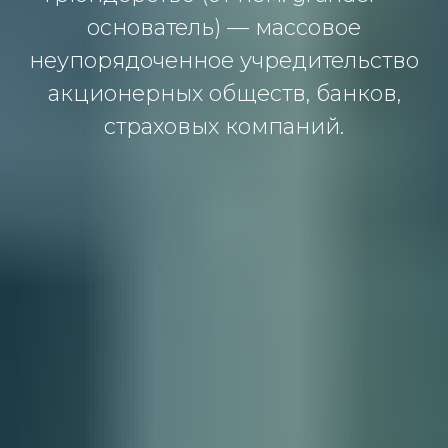
основатель) — массовое
неупорядоченное учредительство
акционерных обществ, банков,
страховых компаний.