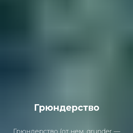
Грюндерство
Грюндерство (от нем. grunder —