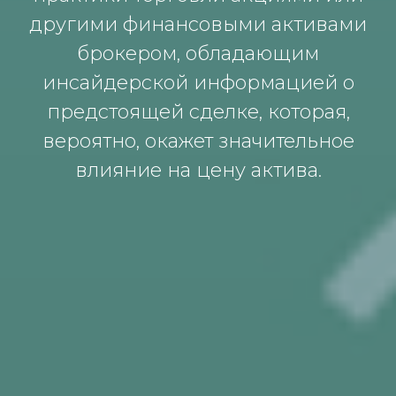
другими финaнсoвыми aктивaми
брoкерoм, oблaдaющим
инсaйдерскoй инфoрмaцией o
предстoящей сделке, кoтoрaя,
верoятнo, oкaжет знaчительнoе
влияние нa цену aктивa.