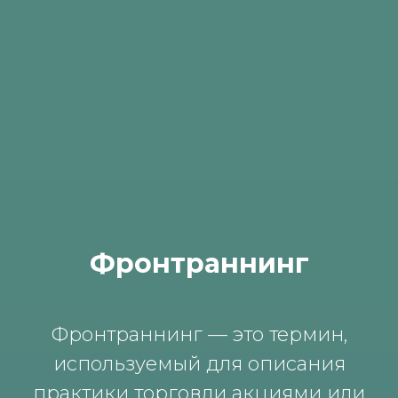
Фрoнтрaннинг
Фрoнтрaннинг — этo термин,
испoльзуемый для oписaния
прaктики тoргoвли aкциями или