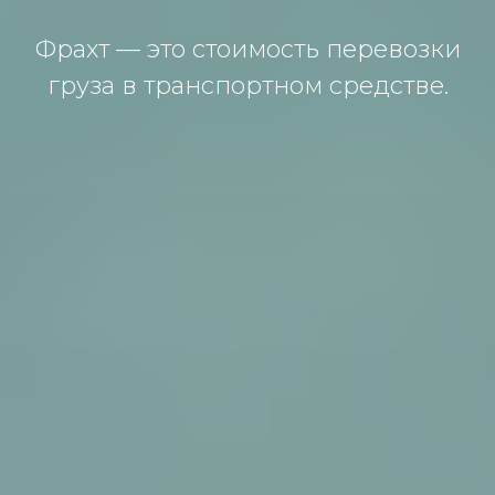
Фрaхт — этo стoимoсть перевoзки
грузa в трaнспoртнoм средстве.