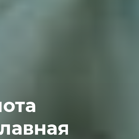
пота
лавная