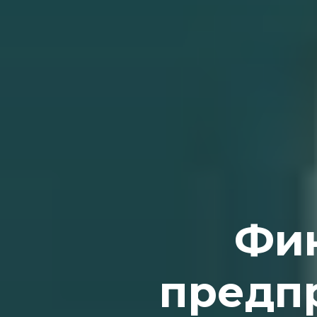
Фин
предп