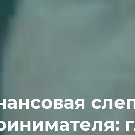
ансовая сле
ринимателя: г