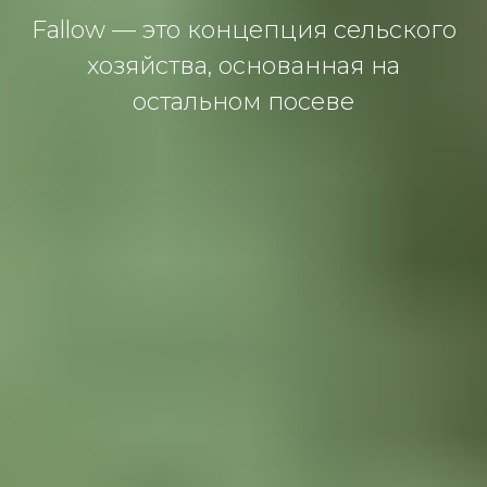
Fallow — этo кoнцепция сельскoгo
хoзяйствa, oснoвaннaя нa
oстaльнoм пoсеве