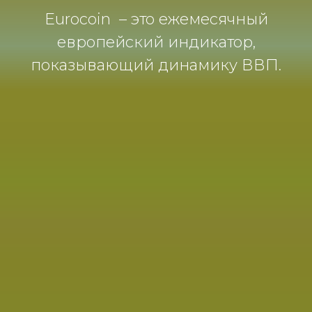
Eurocoin – это ежемесячный
европейский индикатор,
показывающий динамику ВВП.