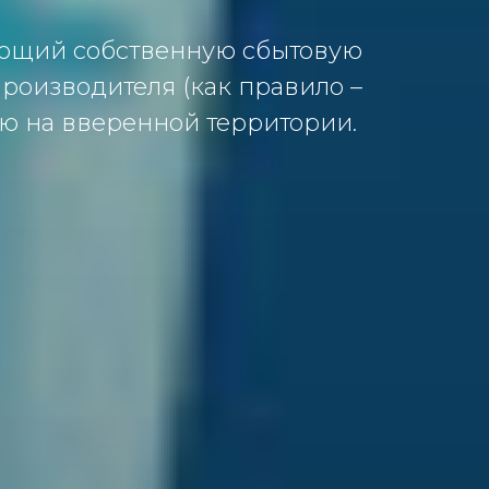
еющий собственную сбытовую
роизводителя (как правило –
ию на вверенной территории.