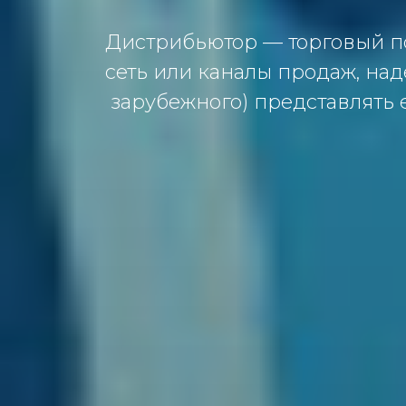
Дистрибьютор — торговый п
сеть или каналы продаж, на
зарубежного) представлять 