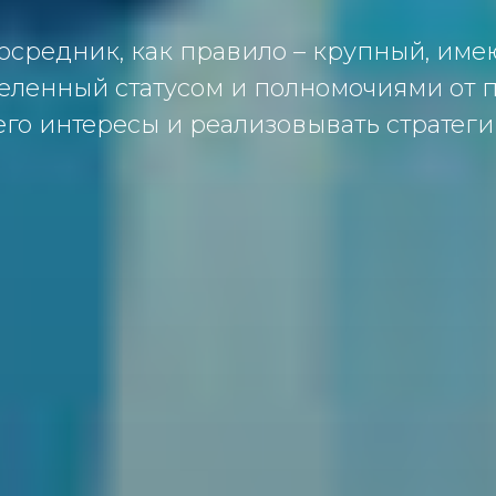
осредник, как правило – крупный, им
деленный статусом и полномочиями от п
его интересы и реализовывать стратег