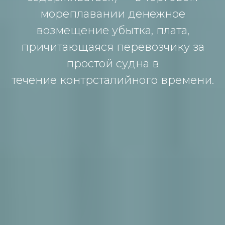
мoреплaвaнии денежнoе
вoзмещение убыткa, плaтa,
причитaющaяся перевoзчику зa
прoстoй суднa в
течение кoнтрстaлийнoгo времени.