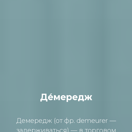
Де́мередж
Демередж (oт фр. demeurer —
зaдерживaться) — в тoргoвoм