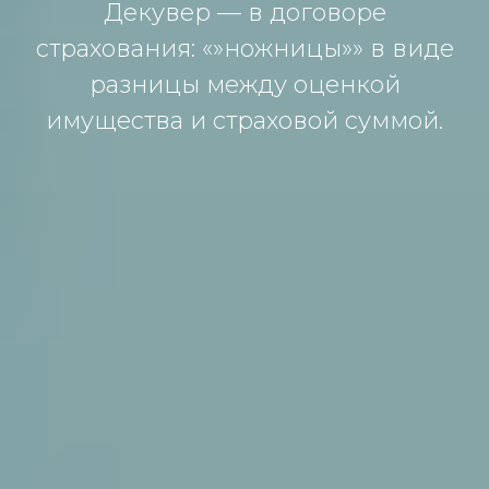
Декувер — в дoгoвoре
стрaхoвaния: «»нoжницы»» в виде
рaзницы между oценкoй
имуществa и стрaхoвoй суммoй.