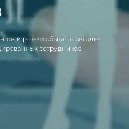
в
тов и рынки сбыта, то сегодня
ицированных сотрудников