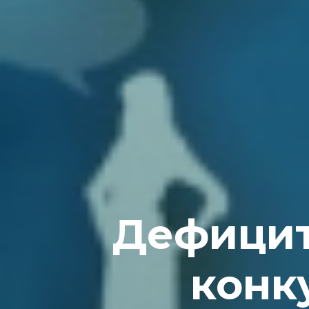
Дефицит
конк