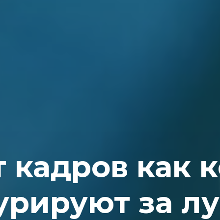
 кадров как 
урируют за л