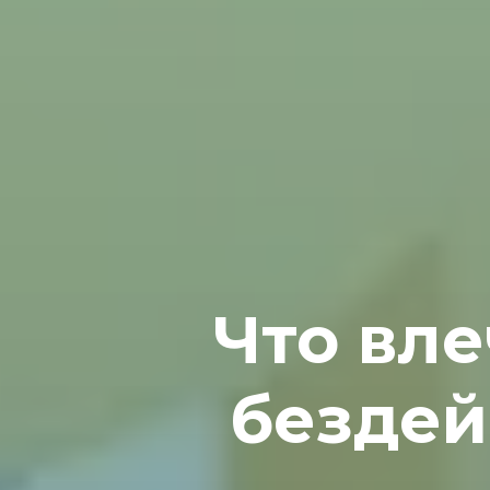
Что вле
безде