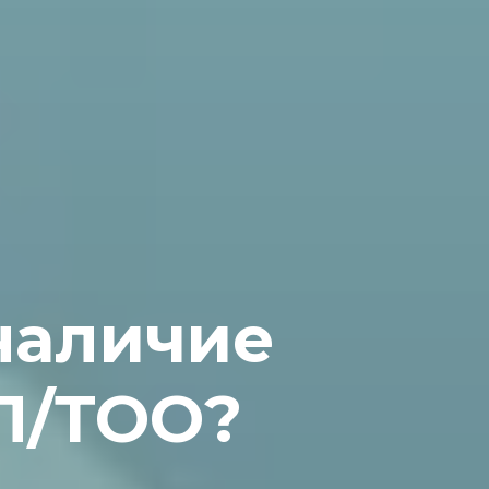
 наличие
П/ТОО?