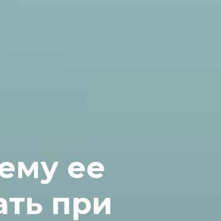
чему ее
ать при