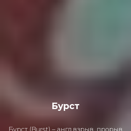
Бурст
Бурст (Burst) – англ.взрыв, прорыв