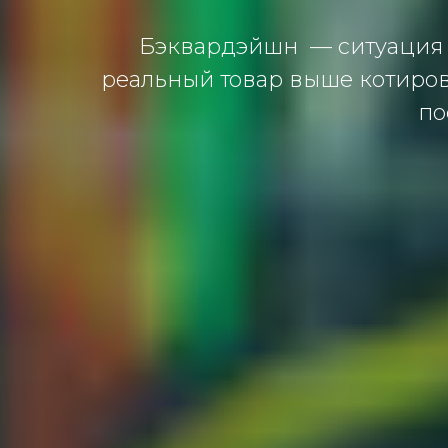
Бэквардэйшн — ситуация п
реальный товар выше котиров
по