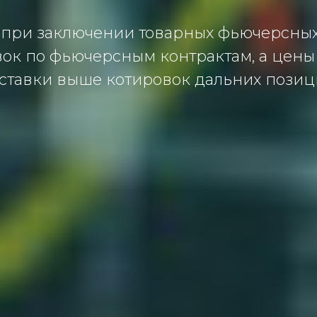
ри заключении товарных фьючерсных 
ок по фьючерсным контрактам, а цены
ставки выше котировок дальних позиц