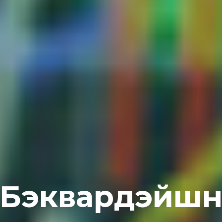
Бэквардэйш