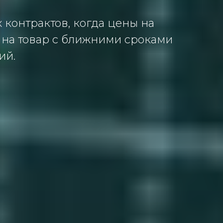
контрактов, когда цены на
 на товар с ближними сроками
ий.