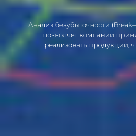
Анализ безубыточности (Break–e
позволяет компании приня
реализовать продукции, ч