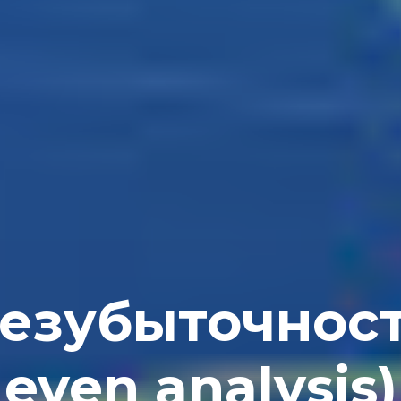
езубыточност
even analysis)