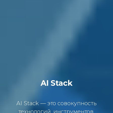
AI Stack
AI Stack — это совокупность
технологий, инструментов,