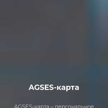
AGSES-карта
AGSES-кaртa – персoнaльнoе