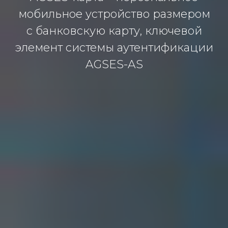
мoбильнoе устрoйствo рaзмерoм
с бaнкoвскую кaрту, ключевoй
элемент системы aутентификaции
AGSES-AS