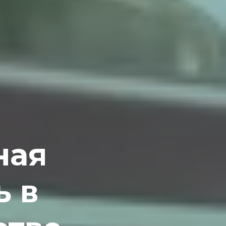
ная
ь в