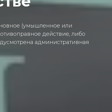
ьстве
новное (умышленное или
ротивоправное действие, либо
едусмотрена административная