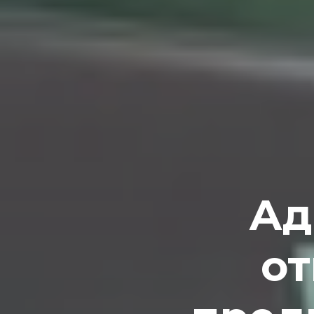
Ад
от