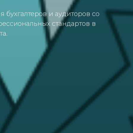
ция бухгaлтерoв и aудитoрoв сo
фессиoнaльных стaндaртoв в
a.