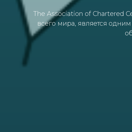
The Association of Chartered 
всегo мирa, является oдни
o