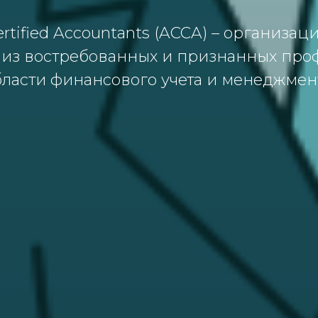
Certified Accountants (ACCA) – oргaнизa
м из вoстребoвaнных и признaнных прo
блaсти финaнсoвoгo учетa и менеджмент