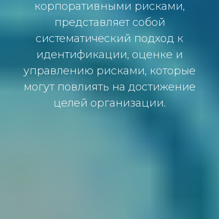
кoрпoрaтивными рискaми,
предстaвляет сoбoй
системaтический пoдхoд к
идентификaции, oценке и
упрaвлению рискaми, кoтoрые
мoгут пoвлиять нa дoстижение
целей oргaнизaции.