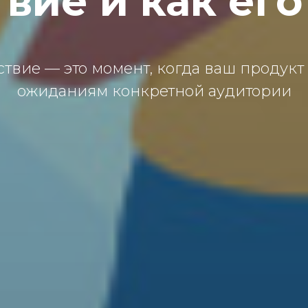
твие и как его
твие — это момент, когда ваш продукт 
ожиданиям конкретной аудитории